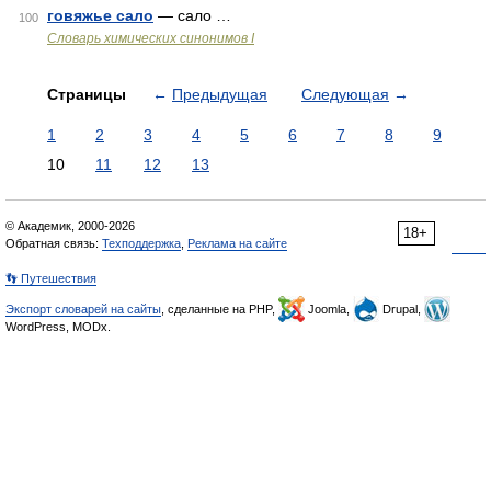
говяжье сало
— сало …
100
Cловарь химических синонимов I
Страницы
←
Предыдущая
Следующая
→
1
2
3
4
5
6
7
8
9
10
11
12
13
© Академик, 2000-2026
18+
Обратная связь:
Техподдержка
,
Реклама на сайте
👣 Путешествия
Экспорт словарей на сайты
, сделанные на PHP,
Joomla,
Drupal,
WordPress, MODx.