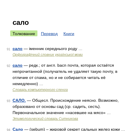
сало
Толкование
Перевод
Книги
сало
— іменник середнього роду …
91
Орфографічний словник української мови
сало
— редк.; от англ. bacn почта, которая остаётся
92
непрочитанной (получатель не удаляет такую почту, в
отличие от спама, но и не собирается читать её
немедленно) …
Словарь компьютерного сленга
САЛО.
— Общесл. Происхождение неясно. Возможно,
93
образовано от основы сад (ср. садить, сесть).
Первоначальное значение «насевшее на мясо» …
Этимологический словарь Ситникова
Сало
— (sebum) – жировой секрет сальных желез кожи …
94