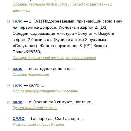
Словарь терминов по физиологии сельскохозяйственных
животных
сало
— 1. [3/1] Подозреваемый, признающий свою вину
95
на первом же допросе. Уголовный жаргон 2. [1/1]
Эфедринсодержащая микстура «Солутан». Вырубил
в драге 2 банки сала (Купил в аптеке 2 пузырька
«Солутана»). Жаргон наркоманов 3. [0/1] Кокаин.
Пошли&#8230; …
Cловарь современной лексики, жаргона и сленга
сало
— невыгодное дело и пр …
96
Словарь мошенников
сало
— сал/о …
97
Морфемно-орфографический словарь
сало
— с. (только ед.) симуксэ, нӣптэӈги …
98
Русско-нанайский словарь
САЛО
— Гаспаро да, См. Гаспаро …
99
Музыкальный словарь Римана